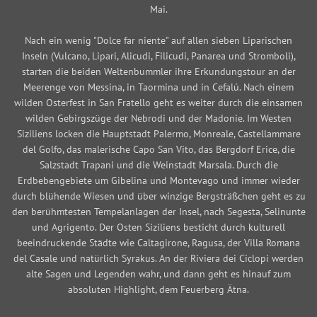
Mai.
Nach ein wenig "Dolce far niente" auf allen sieben Liparischen
Inseln (Vulcano, Lipari, Alicudi, Filicudi, Panarea und Stromboli),
starten die beiden Weltenbummler ihre Erkundungstour an der
Meerenge von Messina, in Taormina und in Cefalú. Nach einem
wilden Osterfest in San Fratello geht es weiter durch die einsamen
wilden Gebirgszüge der Nebrodi und der Madonie. Im Westen
Siziliens locken die Hauptstadt Palermo, Monreale, Castellammare
del Golfo, das malerische Capo San Vito, das Bergdorf Erice, die
Salzstadt Trapani und die Weinstadt Marsala. Durch die
Erdbebengebiete um Gibelina und Montevago und immer wieder
durch blühende Wiesen und über winzige Bergsträßchen geht es zu
den berühmtesten Tempelanlagen der Insel, nach Segesta, Selinunte
und Agrigento. Der Osten Siziliens besticht durch kulturell
beeindruckende Städte wie Caltagirone, Ragusa, der Villa Romana
del Casale und natürlich Syrakus. An der Riviera dei Ciclopi werden
alte Sagen und Legenden wahr, und dann geht es hinauf zum
absoluten Highlight, dem Feuerberg Ätna.