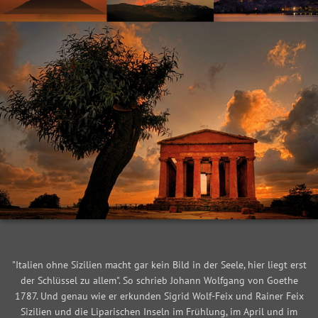
"Italien ohne Sizilien macht gar kein Bild in der Seele, hier liegt erst
der Schlüssel zu allem". So schrieb Johann Wolfgang von Goethe
1787. Und genau wie er erkunden Sigrid Wolf-Feix und Rainer Feix
Sizilien und die Liparischen Inseln im Frühlung, im April und im