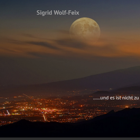
Sigrid Wolf-Feix
......und es ist nich