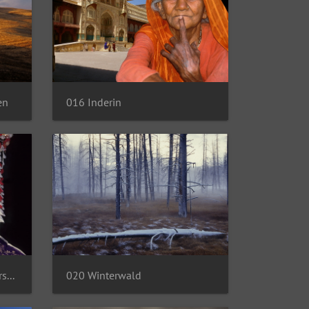
en
016 Inderin
019 Japan – Im Land der Kirschblüte
020 Winterwald