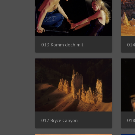
013 Komm doch mit
014
017 Bryce Canyon
018