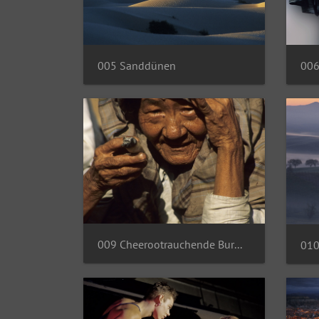
005 Sanddünen
006
009 Cheerootrauchende Burmesin
010