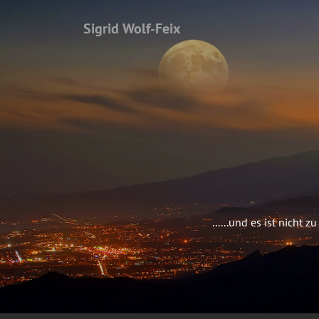
Sigrid Wolf-Feix
......und es ist nich