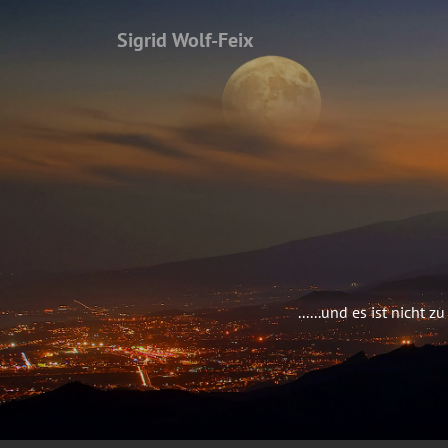
Sigrid Wolf-Feix
......und es ist nich