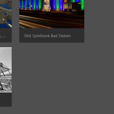
065 Sächsische Aufbaubank, Leipzig
066 Spielbank Bad Steben